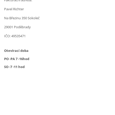
Pavel Richter
Na Březinu 350 Sokoleč
29001 Poděbrady
IČO: 49535471
Otevírací doba
PO -PA 7 -16hod
SO -7 -11 hod