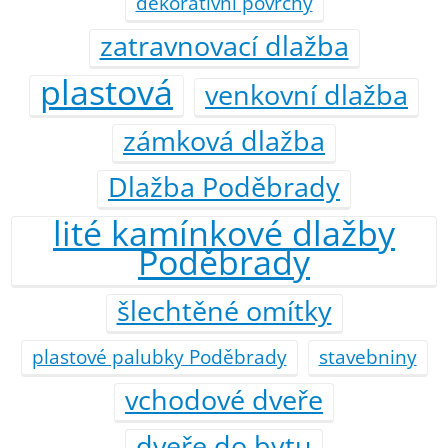
dekorativní povrchy
zatravnovací dlažba
plastová
venkovní dlažba
zámková dlažba
Dlažba Poděbrady
lité kamínkové dlažby
Poděbrady
šlechtěné omítky
plastové palubky Poděbrady
stavebniny
vchodové dveře
dveře do bytu