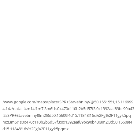
/www.google.com/maps/place/SPR+Stavebniny/@50.1551551,15.116999
4,14z/data=!4m14!1m7!3m6!1s0x470c110b2b5d57f3:0x1392aaf89bc90b43
!2sSPR+Stavebniny!8m2!3d50.15609!4d15.11848!16s%2Fg%2F11gyk5pq
mz!3m5!1s0x470c110b2b5d57f3:0x1392aaf89bc90b43!8m2!3d50.15609!4
d15.11848!16s%2Fg%2F11gyk5pqmz