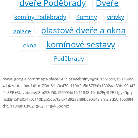
dveře Poděbrady
Dveře
komíny Poděbrady
Komíny
vířivky
plastové dveře a okna
izolace
komínové sestavy
okna
Poděbrady
/www.google.com/maps/place/SPR+Stavebniny/@50.1551551,15.116999
4,14z/data=!4m14!1m7!3m6!1s0x470c110b2b5d57f3:0x1392aaf89bc90b43
!2sSPR+Stavebniny!8m2!3d50.15609!4d15.11848!16s%2Fg%2F11gyk5pq
mz!3m5!1s0x470c110b2b5d57f3:0x1392aaf89bc90b43!8m2!3d50.15609!4
d15.11848!16s%2Fg%2F11gyk5pqmz