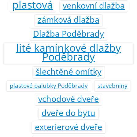
plastová
venkovní dlažba
zámková dlažba
Dlažba Poděbrady
lité kamínkové dlažby
Poděbrady
šlechtěné omítky
plastové palubky Poděbrady
stavebniny
vchodové dveře
dveře do bytu
exterierové dveře