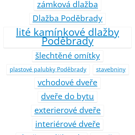
zámková dlažba
Dlažba Poděbrady
lité kamínkové dlažby
Poděbrady
šlechtěné omítky
plastové palubky Poděbrady
stavebniny
vchodové dveře
dveře do bytu
exterierové dveře
interiérové dveře