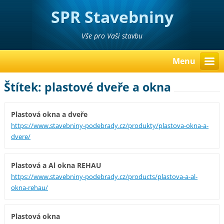
SPR Stavebniny
Poděbrady Pavel Richter
Vše pro Vaši stavbu
Menu
Štítek: plastové dveře a okna
Plastová okna a dveře
https://www.stavebniny-podebrady.cz/produkty/plastova-okna-a-
dvere/
Plastová a Al okna REHAU
https://www.stavebniny-podebrady.cz/products/plastova-a-al-
okna-rehau/
Plastová okna