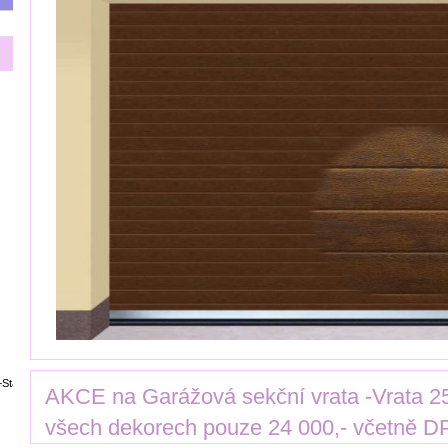
+Stavebniny/@50.1551551,15.1169994,14z/data=!4m14!1m7!3m6!1s0x470c110b2b5d57f3
AKCE na Garážová sekční vrata -Vrata 
všech dekorech pouze 24 000,- včetně 