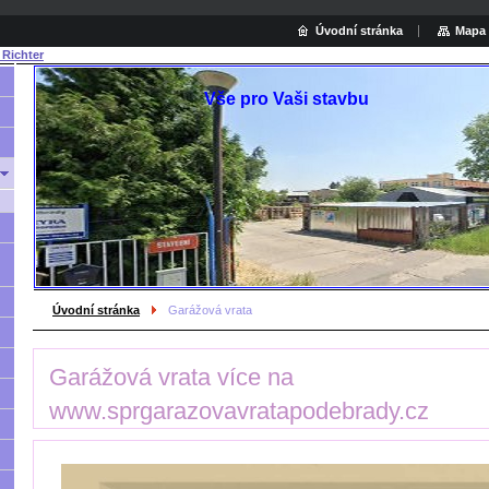
Úvodní stránka
Mapa 
 Richter
Vše pro Vaši stavbu
Hled
Úvodní stránka
Garážová vrata
Garážová vrata více na
www.sprgarazovavratapodebrady.cz