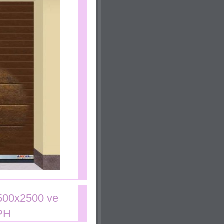
:0x1392aaf89bc90b43!2sSPR+Stavebniny!8m2!3d50.15609!4d15.11848!16s%2Fg%2F11gyk
2500x2500 ve
DPH