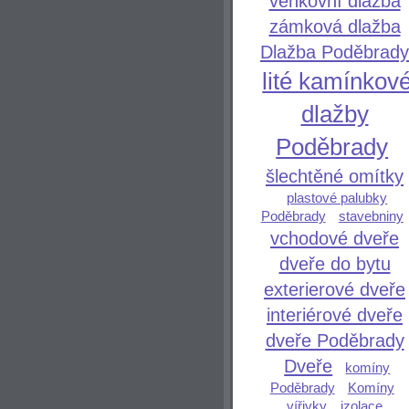
venkovní dlažba
zámková dlažba
Dlažba Poděbrady
lité kamínkov
dlažby
Poděbrady
šlechtěné omítky
plastové palubky
Poděbrady
stavebniny
vchodové dveře
dveře do bytu
exterierové dveře
interiérové dveře
dveře Poděbrady
Dveře
komíny
Poděbrady
Komíny
vířivky
izolace