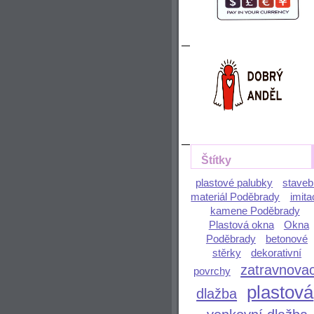
Štítky
plastové palubky
staveb
materiál Poděbrady
imita
kamene Poděbrady
Plastová okna
Okna
Poděbrady
betonové
stěrky
dekorativní
zatravnovac
povrchy
plastová
dlažba