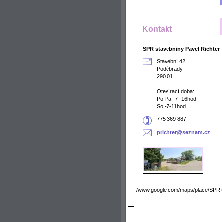
Kontakt
SPR stavebniny Pavel Richter
Stavební 42
Poděbrady
290 01
Otevírací doba:
Po-Pa -7 -16hod
So -7-11hod
775 369 887
prichter
@seznam.
cz
/www.google.com/maps/place/SPR