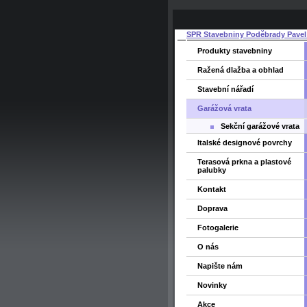
SPR Stavebniny Poděbrady Pavel
Produkty stavebniny
Ražená dlažba a obhlad
Stavební nářadí
Garážová vrata
Sekční garážové vrata
Italské designové povrchy
Terasová prkna a plastové
palubky
Kontakt
Doprava
Fotogalerie
O nás
Napište nám
Novinky
Akce