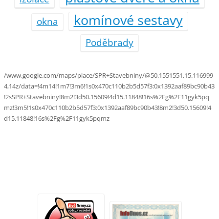
komínové sestavy
okna
Poděbrady
/www.google.com/maps/place/SPR+Stavebniny/@50.1551551,15.116999
4,14z/data=!4m14!1m7!3m6!1s0x470c110b2b5d57f3:0x1392aaf89bc90b43
!2sSPR+Stavebniny!8m2!3d50.15609!4d15.11848!16s%2Fg%2F11gyk5pq
mz!3m5!1s0x470c110b2b5d57f3:0x1392aaf89bc90b43!8m2!3d50.15609!4
d15.11848!16s%2Fg%2F11gyk5pqmz