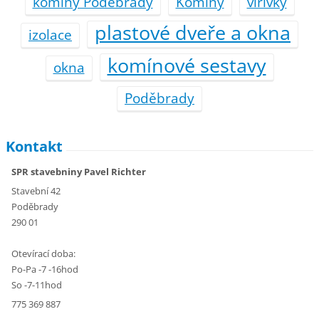
komíny Poděbrady
Komíny
vířivky
plastové dveře a okna
izolace
komínové sestavy
okna
Poděbrady
Kontakt
SPR stavebniny Pavel Richter
Stavební 42
Poděbrady
290 01
Otevírací doba:
Po-Pa -7 -16hod
So -7-11hod
775 369 887