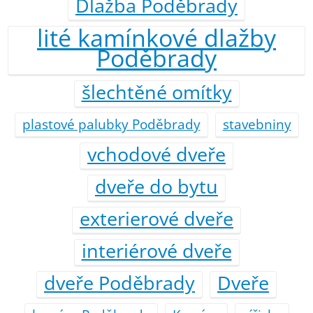
Dlažba Poděbrady
lité kamínkové dlažby
Poděbrady
šlechtěné omítky
plastové palubky Poděbrady
stavebniny
vchodové dveře
dveře do bytu
exterierové dveře
interiérové dveře
dveře Poděbrady
Dveře