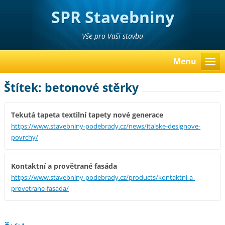
SPR Stavebniny
Poděbrady Pavel Richter
Vše pro Vaši stavbu
Menu
Štítek: betonové stěrky
Tekutá tapeta textilní tapety nové generace
https://www.stavebniny-podebrady.cz/news/italske-designove-
povrchy/
Kontaktní a provětrané fasáda
https://www.stavebniny-podebrady.cz/products/kontaktni-a-
provetrane-fasada/