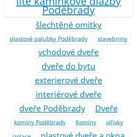
lité kamínkové dlažby
Poděbrady
šlechtěné omítky
plastové palubky Poděbrady
stavebniny
vchodové dveře
dveře do bytu
exterierové dveře
interiérové dveře
dveře Poděbrady
Dveře
komíny Poděbrady
Komíny
vířivky
plastové dveře a okna
izolace