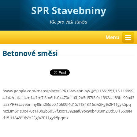
SPR Stavebniny
Poděbrady Pavel Richter
Vše pro Vaši stavbu
Menu
Betonové směsi
/www.google.com/maps/place/SPR+Stavebniny/@50.1551551,15.116999
4,14z/data=!4m14!1m7!3m6!1s0x470c110b2b5d57f3:0x1392aaf89bc90b43
!2sSPR+Stavebniny!8m2!3d50.15609!4d15.11848!16s%2Fg%2F11gyk5pq
mz!3m5!1s0x470c110b2b5d57f3:0x1392aaf89bc90b43!8m2!3d50.15609!4
d15.11848!16s%2Fg%2F11gyk5pqmz