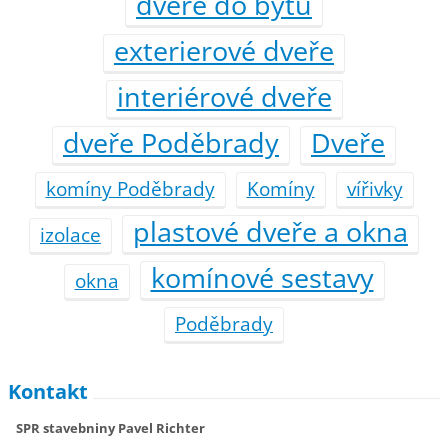
dveře do bytu
exterierové dveře
interiérové dveře
dveře Poděbrady
Dveře
komíny Poděbrady
Komíny
vířivky
plastové dveře a okna
izolace
komínové sestavy
okna
Poděbrady
Kontakt
SPR stavebniny Pavel Richter