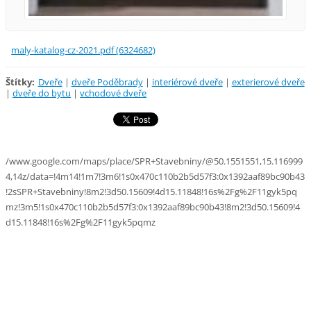
maly-katalog-cz-2021.pdf (6324682)
Štítky
:
Dveře
|
dveře Poděbrady
|
interiérové dveře
|
exterierové dveře
|
dveře do bytu
|
vchodové dveře
/www.google.com/maps/place/SPR+Stavebniny/@50.1551551,15.116999
4,14z/data=!4m14!1m7!3m6!1s0x470c110b2b5d57f3:0x1392aaf89bc90b43
!2sSPR+Stavebniny!8m2!3d50.15609!4d15.11848!16s%2Fg%2F11gyk5pq
mz!3m5!1s0x470c110b2b5d57f3:0x1392aaf89bc90b43!8m2!3d50.15609!4
d15.11848!16s%2Fg%2F11gyk5pqmz