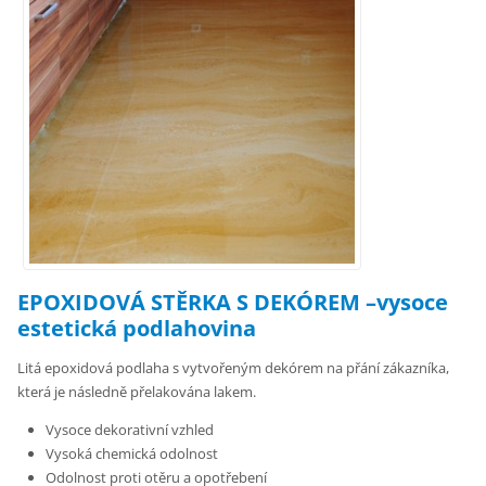
EPOXIDOVÁ STĚRKA S DEKÓREM –vysoce
estetická podlahovina
Litá epoxidová podlaha s vytvořeným dekórem na přání zákazníka,
která je následně přelakována lakem.
Vysoce dekorativní vzhled
Vysoká chemická odolnost
Odolnost proti otěru a opotřebení