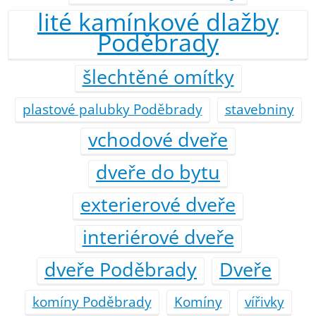
lité kamínkové dlažby
Poděbrady
šlechtěné omítky
plastové palubky Poděbrady
stavebniny
vchodové dveře
dveře do bytu
exterierové dveře
interiérové dveře
dveře Poděbrady
Dveře
komíny Poděbrady
Komíny
vířivky