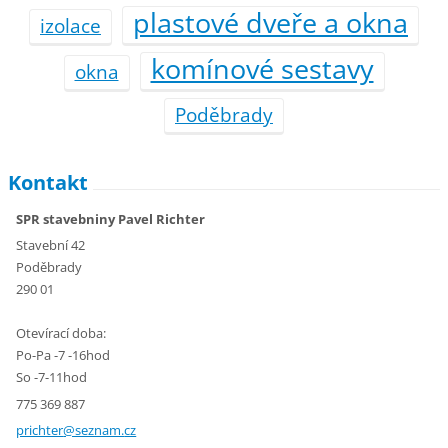
plastové dveře a okna
izolace
komínové sestavy
okna
Poděbrady
Kontakt
SPR stavebniny Pavel Richter
Stavební 42
Poděbrady
290 01
Otevírací doba:
Po-Pa -7 -16hod
So -7-11hod
775 369 887
prichter
@seznam.
cz