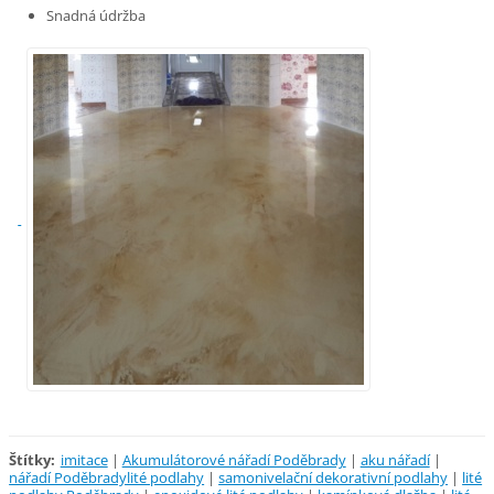
Snadná údržba
Štítky
:
imitace
|
Akumulátorové nářadí Poděbrady
|
aku nářadí
|
nářadí Poděbradylité podlahy
|
samonivelační dekorativní podlahy
|
lité