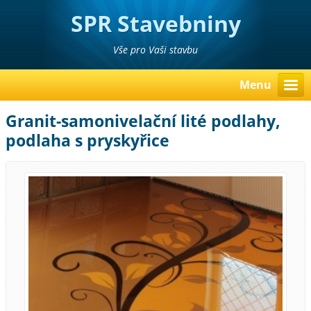
SPR Stavebniny
Poděbrady Pavel Richter
Vše pro Vaši stavbu
Menu
Granit-samonivelační lité podlahy,
podlaha s pryskyřice