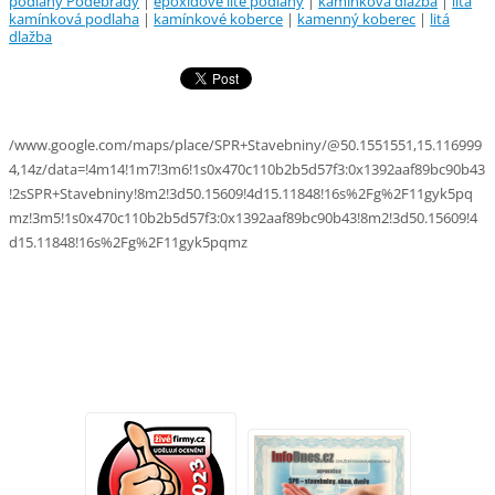
podlahy Poděbrady
|
epoxidové lité podlahy
|
kamínková dlažba
|
litá
kamínková podlaha
|
kamínkové koberce
|
kamenný koberec
|
litá
dlažba
/www.google.com/maps/place/SPR+Stavebniny/@50.1551551,15.116999
4,14z/data=!4m14!1m7!3m6!1s0x470c110b2b5d57f3:0x1392aaf89bc90b43
!2sSPR+Stavebniny!8m2!3d50.15609!4d15.11848!16s%2Fg%2F11gyk5pq
mz!3m5!1s0x470c110b2b5d57f3:0x1392aaf89bc90b43!8m2!3d50.15609!4
d15.11848!16s%2Fg%2F11gyk5pqmz