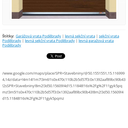
Štítky
:
Garážová vrata Poděbrady
|
levná sekční vrata
|
sekční vrata
Poděbrady
|
levná sekční vrata Poděbrady
|
levná garažová vrata
Poděbrady
/www.google.com/maps/place/SPR+Stavebniny/@50.1551551,15.116999
4,14z/data=!4m14!1m7!3m6!1s0x470c110b2b5d57f3:0x1392aaf89bc90b43
!2sSPR+Stavebniny!8m2!3d50.15609!4d15.11848!16s%2Fg%2F11gyk5pq
mz!3m5!1s0x470c110b2b5d57f3:0x1392aaf89bc90b43!8m2!3d50.15609!4
d15.11848!16s%2Fg%2F11gyk5pqmz