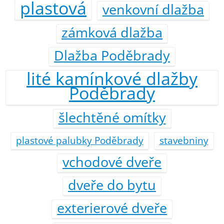
plastová
venkovní dlažba
zámková dlažba
Dlažba Poděbrady
lité kamínkové dlažby
Poděbrady
šlechtěné omítky
plastové palubky Poděbrady
stavebniny
vchodové dveře
dveře do bytu
exterierové dveře