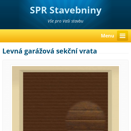
SPR Stavebniny
Poděbrady Pavel Richter
Vše pro Vaši stavbu
Menu
Levná garážová sekční vrata