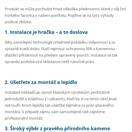
Produkt se může pochlubit hned několika přednostmi, které z něj činí
horkého favorita v našem portfoliu. Pojďme se na tyto výhody
podívat zblízka.
1. Instalace je hračka – a to doslova
Díky samolepicí technologii zvládnete pokládku svépomocí a za
výrazně kratší dobu. Stačí sejmout ochrannou fólii a kamennou
dlaždici přitisknout na předem upravený povrch. Instalace se tak
opravdu podobá více skládance nežli náročné práci.
2. Ušetřete za montáž a lepidlo
Instalace obkladů je, oproti klasickým výrobkům, podstatně
jednodušší a zvládnou ji i zákazníci, kteří by si na tento úkol jinak
netroufli. Krom lepidla tak ušetříte zejména za práci placeného
montéra. V případě zájmu vám samozřejmě rádi zajistíme
profesionální montáž.
3. Široký výběr z pravého přírodního kamene