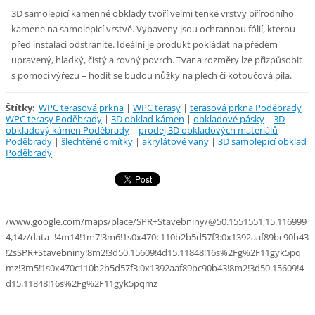
3D samolepicí kamenné obklady tvoří velmi tenké vrstvy přírodního
kamene na samolepicí vrstvě. Vybaveny jsou ochrannou fólií, kterou
před instalací odstraníte. Ideální je produkt pokládat na předem
upravený, hladký, čistý a rovný povrch. Tvar a rozměry lze přizpůsobit
s pomocí výřezu – hodit se budou nůžky na plech či kotoučová pila.
Štítky
:
WPC terasová prkna
|
WPC terasy
|
terasová prkna Poděbrady
WPC terasy Poděbrady
|
3D obklad kámen
|
obkladové pásky
|
3D
obkladový kámen Poděbrady
|
prodej 3D obkladových materiálů
Poděbrady
|
šlechtěné omítky
|
akrylátové vany
|
3D samolepící obklad
Poděbrady
/www.google.com/maps/place/SPR+Stavebniny/@50.1551551,15.116999
4,14z/data=!4m14!1m7!3m6!1s0x470c110b2b5d57f3:0x1392aaf89bc90b43
!2sSPR+Stavebniny!8m2!3d50.15609!4d15.11848!16s%2Fg%2F11gyk5pq
mz!3m5!1s0x470c110b2b5d57f3:0x1392aaf89bc90b43!8m2!3d50.15609!4
d15.11848!16s%2Fg%2F11gyk5pqmz