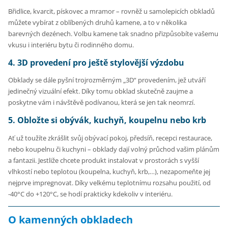
Břidlice, kvarcit, pískovec a mramor – rovněž u samolepicích obkladů
můžete vybírat z oblíbených druhů kamene, a to v několika
barevných dezénech. Volbu kamene tak snadno přizpůsobíte vašemu
vkusu i interiéru bytu či rodinného domu.
4. 3D provedení pro ještě stylovější výzdobu
Obklady se dále pyšní trojrozměrným „3D“ provedením, jež utváří
jedinečný vizuální efekt. Díky tomu obklad skutečně zaujme a
poskytne vám i návštěvě podívanou, která se jen tak neomrzí.
5. Obložte si obývák, kuchyň, koupelnu nebo krb
Ať už toužíte zkrášlit svůj obývací pokoj, předsíň, recepci restaurace,
nebo koupelnu či kuchyni – obklady dají volný průchod vašim plánům
a fantazii. Jestliže chcete produkt instalovat v prostorách s vyšší
vlhkostí nebo teplotou (koupelna, kuchyň, krb,…), nezapomeňte jej
nejprve impregnovat. Díky velkému teplotnímu rozsahu použití, od
-40°C do +120°C, se hodí prakticky kdekoliv v interiéru.
O kamenných obkladech