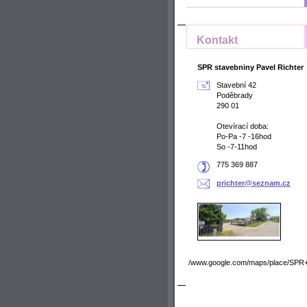
Kontakt
SPR stavebniny Pavel Richter
Stavební 42
Poděbrady
290 01
Otevírací doba:
Po-Pa -7 -16hod
So -7-11hod
775 369 887
prichter
@seznam.
cz
/www.google.com/maps/place/SPR