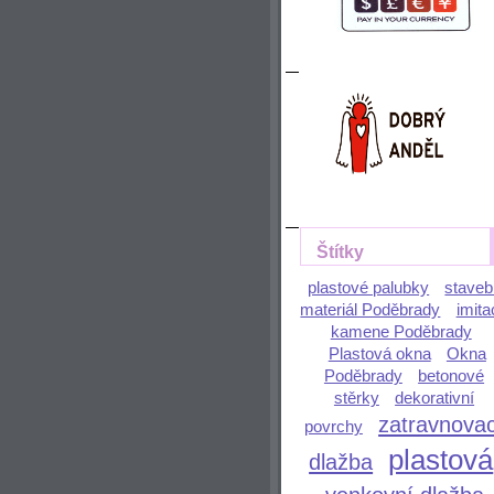
Štítky
plastové palubky
staveb
materiál Poděbrady
imita
kamene Poděbrady
Plastová okna
Okna
Poděbrady
betonové
stěrky
dekorativní
zatravnovac
povrchy
plastová
dlažba