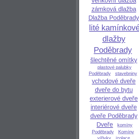
venkovní dlažba
zámková dlažba
Dlažba Poděbrady
lité kamínkov
dlažby
Poděbrady
šlechtěné omítky
plastové palubky
Poděbrady
stavebniny
vchodové dveře
dveře do bytu
exterierové dveře
interiérové dveře
dveře Poděbrady
Dveře
komíny
Poděbrady
Komíny
vířivky
izolace