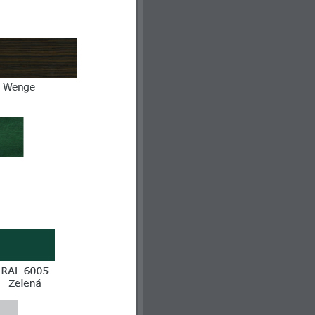
:0x1392aaf89bc90b43!2sSPR+Stavebniny!8m2!3d50.15609!4d15.11848!16s%2Fg%2F11gyk