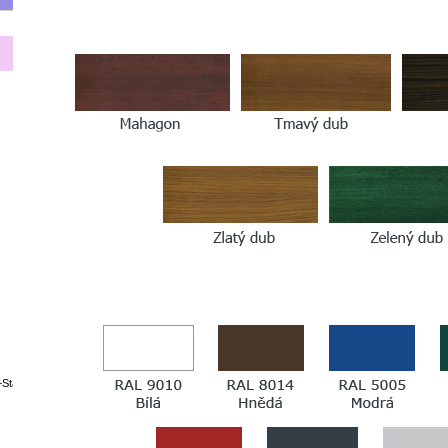
+Stavebniny/@50.1551551,15.1169994,14z/data=!4m14!1m7!3m6!1s0x470c110b2b5d57f3