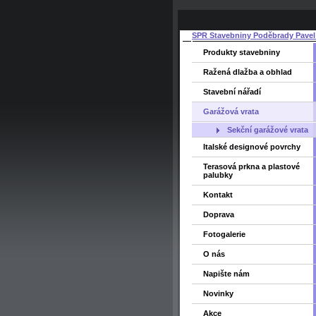
SPR Stavebniny Poděbrady Pavel
Produkty stavebniny
Ražená dlažba a obhlad
Stavební nářadí
Garážová vrata
Sekční garážové vrata
Italské designové povrchy
Terasová prkna a plastové
palubky
Kontakt
Doprava
Fotogalerie
O nás
Napište nám
Novinky
Akce