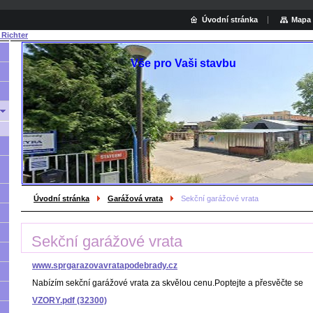
Úvodní stránka
Mapa 
 Richter
Vše pro Vaši stavbu
Hled
Úvodní stránka
Garážová vrata
Sekční garážové vrata
Sekční garážové vrata
www.sprgarazovavratapodebrady.cz
Nabízím sekční garážové vrata za skvělou cenu.Poptejte a přesvěčte se
VZORY.pdf (32300)