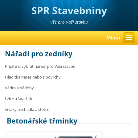
SPR Stavebniny
Poděbrady Pavel Richter
Vše pro Vaši stavbu
Menu
Nářadí pro zedníky
Příjdte si vybrat nářadí pro Vaší stavbu
Hladitka nerez nebo s povrchy
Vědra a nádoby
Lžíce a špachtle
vrtáky,míchadla a štětce
Betonářské třmínky