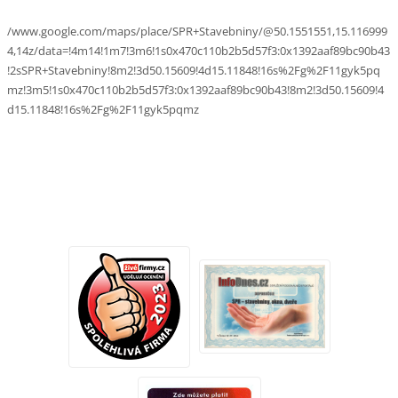
/www.google.com/maps/place/SPR+Stavebniny/@50.1551551,15.116999
4,14z/data=!4m14!1m7!3m6!1s0x470c110b2b5d57f3:0x1392aaf89bc90b43
!2sSPR+Stavebniny!8m2!3d50.15609!4d15.11848!16s%2Fg%2F11gyk5pq
mz!3m5!1s0x470c110b2b5d57f3:0x1392aaf89bc90b43!8m2!3d50.15609!4
d15.11848!16s%2Fg%2F11gyk5pqmz