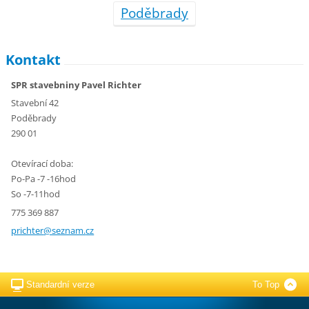
Poděbrady
Kontakt
SPR stavebniny Pavel Richter
Stavební 42
Poděbrady
290 01
Otevírací doba:
Po-Pa -7 -16hod
So -7-11hod
775 369 887
prichter
@seznam.
cz
Standardní verze
To Top