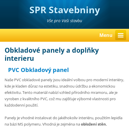
SPR Stavebniny
Poděbrady Pavel Richter
Vše pro Vaši stavbu
Menu
Obkladové panely a doplňky
interieru
PVC Obkladový panel
Naše PVC obkladové panely jsou ideální volbou pro moderní interiéry,
kde je kladen důraz na estetiku, snadnou údržbu a ekonomickou
efektivitu. Tento materiál nabízí vzhled přírodního mramoru, ale je
vyroben z kvalitního PVC, což mu zajišťuje výborné vlastnosti pro
každodenní použití.
Panely je vhodné instalovat do jakéhokoliv interiéru, použitím lepidla
na bázi MS polymeru.
Vhodná je zejména na
obložení stěn
,