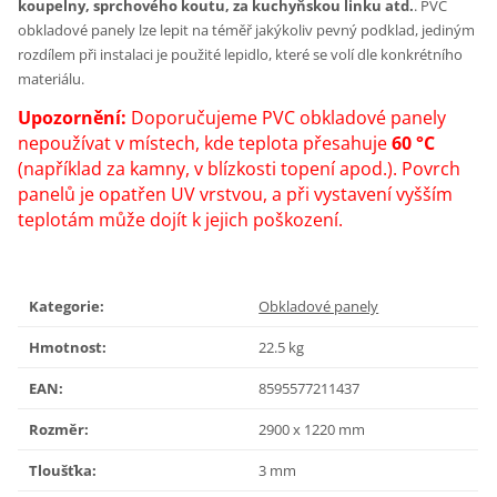
koupelny, sprchového koutu, za kuchyňskou linku atd.
.
PVC
obkladové panely
lze lepit na téměř jakýkoliv pevný podklad, jediným
rozdílem při instalaci je použité lepidlo, které se volí dle konkrétního
materiálu.
Upozornění:
Doporučujeme PVC obkladové panely
nepoužívat v místech, kde teplota přesahuje
60 °C
(například za kamny, v blízkosti topení apod.). Povrch
panelů je opatřen UV vrstvou, a při vystavení vyšším
teplotám může dojít k jejich poškození.
Kategorie
:
Obkladové panely
Hmotnost
:
22.5 kg
EAN
:
8595577211437
Rozměr
:
2900 x 1220 mm
Tloušťka
:
3 mm