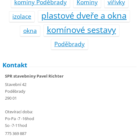
komíny Poděbrady
Komíny
vířivky
plastové dveře a okna
izolace
komínové sestavy
okna
Poděbrady
Kontakt
SPR stavebniny Pavel Richter
Stavební 42
Poděbrady
290 01
Otevírací doba:
Po-Pa -7 -16hod
So -7-11hod
775 369 887