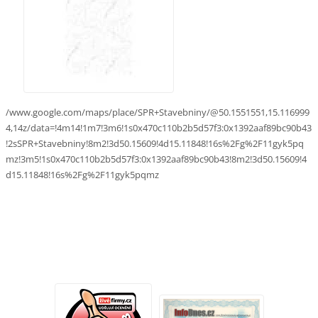
/www.google.com/maps/place/SPR+Stavebniny/@50.1551551,15.116999
4,14z/data=!4m14!1m7!3m6!1s0x470c110b2b5d57f3:0x1392aaf89bc90b43
!2sSPR+Stavebniny!8m2!3d50.15609!4d15.11848!16s%2Fg%2F11gyk5pq
mz!3m5!1s0x470c110b2b5d57f3:0x1392aaf89bc90b43!8m2!3d50.15609!4
d15.11848!16s%2Fg%2F11gyk5pqmz