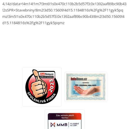
4,14z/data=!4m14!1m7!3m6!1s0x470c110b2b5d57f3:0x1392aaf89bc90b43
!2sSPR+Stavebniny!8m2!3d50.15609!4d15.11848!16s%2Fg%2F11gyk5pq
mz!3m5!1s0x470c110b2b5d57f3:0x1392aaf89bc90b43!8m2!3d50.15609!4
d15.11848!16s%2Fg%2F11gyk5pqmz