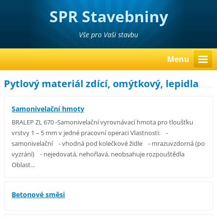
SPR Stavebniny
Poděbrady Pavel Richter
Vše pro Vaši stavbu
Menu
Pytlový materiál zdící, omýtkový, lepidla
Samonivelační hmoty
BRALEP ZL 670 -Samonivelační vyrovnávací hmota pro tloušťku
vrstvy 1 – 5 mm v jedné pracovní operaci Vlastnosti: -
samonivelační - vhodná pod kolečkové židle - mrazuvzdorná (po
vyzrání) - nejedovatá, nehořlavá, neobsahuje rozpouštědla
Oblast...
Betonové směsi