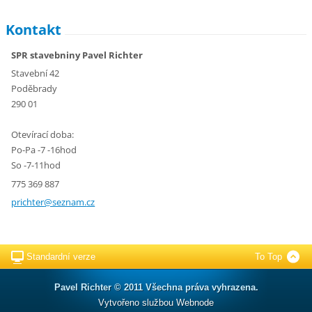
Kontakt
SPR stavebniny Pavel Richter
Stavební 42
Poděbrady
290 01
Otevírací doba:
Po-Pa -7 -16hod
So -7-11hod
775 369 887
prichter
@seznam.
cz
Standardní verze
To Top
Pavel Richter © 2011 Všechna práva vyhrazena.
Vytvořeno službou
Webnode