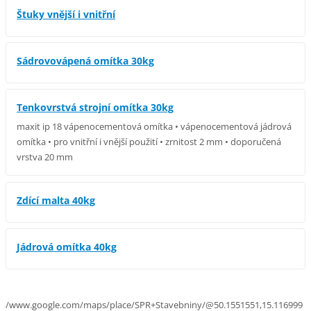
Štuky vnější i vnitřní
Sádrovovápená omítka 30kg
Tenkovrstvá strojní omítka 30kg
maxit ip 18 vápenocementová omítka • vápenocementová jádrová
omítka • pro vnitřní i vnější použití • zrnitost 2 mm • doporučená
vrstva 20 mm
Zdící malta 40kg
Jádrová omítka 40kg
/www.google.com/maps/place/SPR+Stavebniny/@50.1551551,15.116999