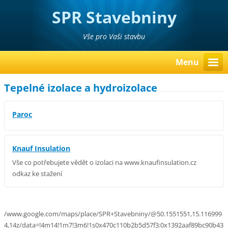
SPR Stavebniny
Poděbrady Pavel Richter
Vše pro Vaši stavbu
Menu
Tepelné izolace a hydroizolace
Paroc
Knauf Insulation
Vše co potřebujete vědět o izolaci na www.knaufinsulation.cz
odkaz ke stažení
/www.google.com/maps/place/SPR+Stavebniny/@50.1551551,15.116999
4,14z/data=!4m14!1m7!3m6!1s0x470c110b2b5d57f3:0x1392aaf89bc90b43