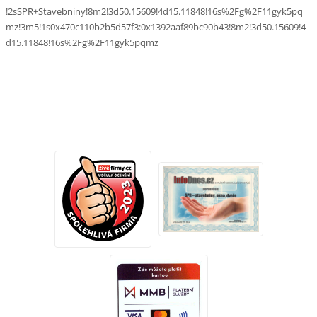
!2sSPR+Stavebniny!8m2!3d50.15609!4d15.11848!16s%2Fg%2F11gyk5pq
mz!3m5!1s0x470c110b2b5d57f3:0x1392aaf89bc90b43!8m2!3d50.15609!4
d15.11848!16s%2Fg%2F11gyk5pqmz