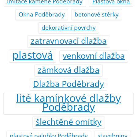
imitace kamene Poděbrady
Plastová okna
Okna Poděbrady
betonové stěrky
dekorativní povrchy
zatravnovací dlažba
plastová
venkovní dlažba
zámková dlažba
Dlažba Poděbrady
lité kamínkové dlažby
Poděbrady
šlechtěné omítky
plastové palubky Poděbrady
stavebniny