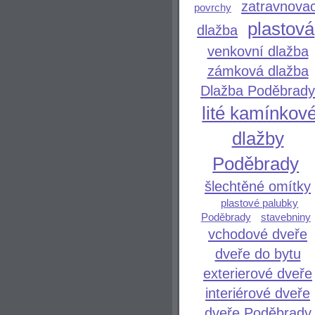
zatravnovac
povrchy
plastová
dlažba
venkovní dlažba
zámková dlažba
Dlažba Poděbrady
lité kamínkov
dlažby
Poděbrady
šlechtěné omítky
plastové palubky
Poděbrady
stavebniny
vchodové dveře
dveře do bytu
exterierové dveře
interiérové dveře
dveře Poděbrady