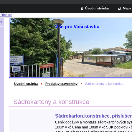
Úvodní stránka
Mapa 
 Richter
Vše pro Vaši stavbu
Hled
Úvodní stránka
Produkty stavebniny
Sádrokartony a konstrukce
Sádrokartony a konstrukce
Sádrokarton,konstrukce, příslušen
Ceník dodávky a montáže sádrokartonových sy
100m v kč Cena nad 100m v kč SDK podkroví - 