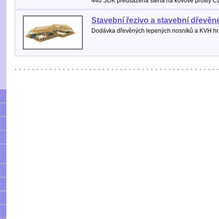
440 SDK předsazená stěna na kovové profily C
Stavební řezivo a stavební dřevěn
Dodávka dřevěných lepených nosníků a KVH hr