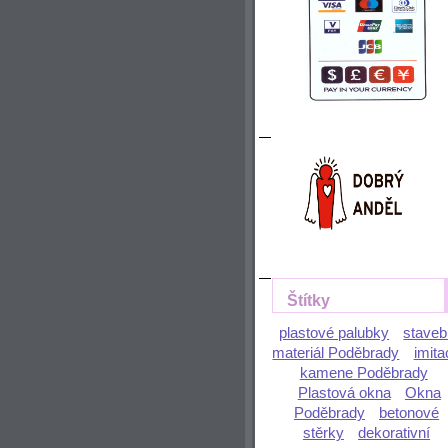
Štítky
plastové palubky
staveb
materiál Poděbrady
imita
kamene Poděbrady
Plastová okna
Okna
Poděbrady
betonové
stěrky
dekorativní