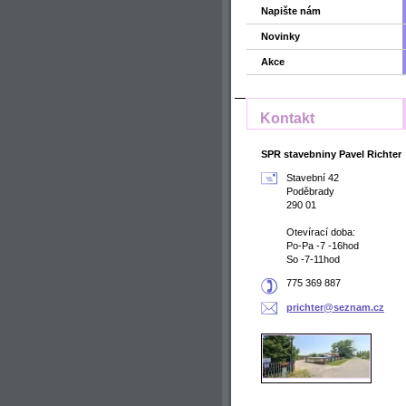
Napište nám
Novinky
Akce
Kontakt
SPR stavebniny Pavel Richter
Stavební 42
Poděbrady
290 01
Otevírací doba:
Po-Pa -7 -16hod
So -7-11hod
775 369 887
prichter
@seznam.
cz