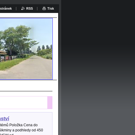
stránek
RSS
Tisk
at:
ství
stémů Položka Cena do
šikminy a podhledy od 450