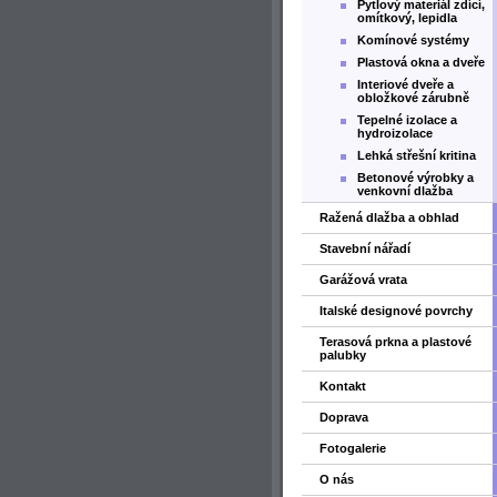
Pytlový materiál zdící,
omítkový, lepidla
Komínové systémy
Plastová okna a dveře
Interiové dveře a
obložkové zárubně
Tepelné izolace a
hydroizolace
Lehká střešní kritina
Betonové výrobky a
venkovní dlažba
Ražená dlažba a obhlad
Stavební nářadí
Garážová vrata
Italské designové povrchy
Terasová prkna a plastové
palubky
Kontakt
Doprava
Fotogalerie
O nás