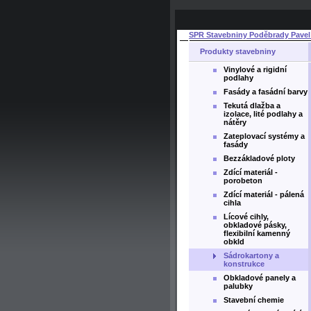
SPR Stavebniny Poděbrady Pavel
Produkty stavebniny
Vinylové a rigidní
podlahy
Fasády a fasádní barvy
Tekutá dlažba a
izolace, lité podlahy a
nátěry
Zateplovací systémy a
fasády
Bezzákladové ploty
Zdící materiál -
porobeton
Zdící materiál - pálená
cihla
Lícové cihly,
obkladové pásky,
flexibilní kamenný
obkld
Sádrokartony a
konstrukce
Obkladové panely a
palubky
Stavební chemie