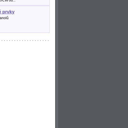
D/CW od...
é prvky
anolů