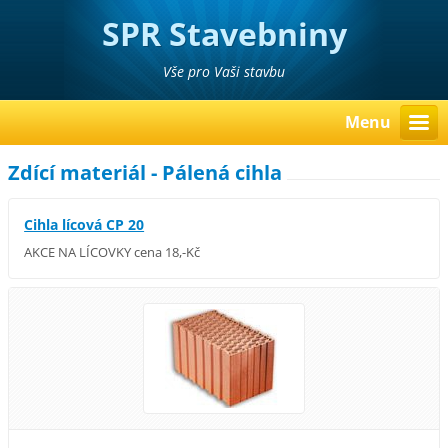
SPR Stavebniny
Poděbrady Pavel Richter
Vše pro Vaši stavbu
Menu
Zdící materiál - Pálená cihla
Cihla lícová CP 20
AKCE NA LÍCOVKY cena 18,-Kč