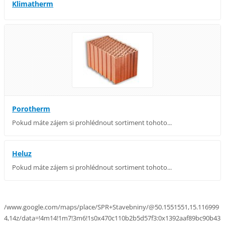
Klimatherm
Porotherm
Pokud máte zájem si prohlédnout sortiment tohoto...
Heluz
Pokud máte zájem si prohlédnout sortiment tohoto...
/www.google.com/maps/place/SPR+Stavebniny/@50.1551551,15.116999
4,14z/data=!4m14!1m7!3m6!1s0x470c110b2b5d57f3:0x1392aaf89bc90b43