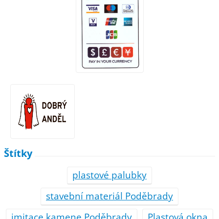
Štítky
plastové palubky
stavební materiál Poděbrady
imitace kamene Poděbrady
Plastová okna