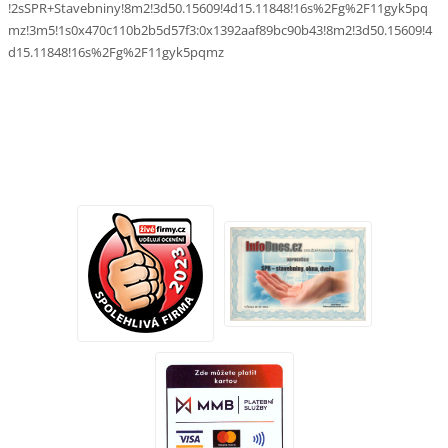
!2sSPR+Stavebniny!8m2!3d50.15609!4d15.11848!16s%2Fg%2F11gyk5pq
mz!3m5!1s0x470c110b2b5d57f3:0x1392aaf89bc90b43!8m2!3d50.15609!4
d15.11848!16s%2Fg%2F11gyk5pqmz